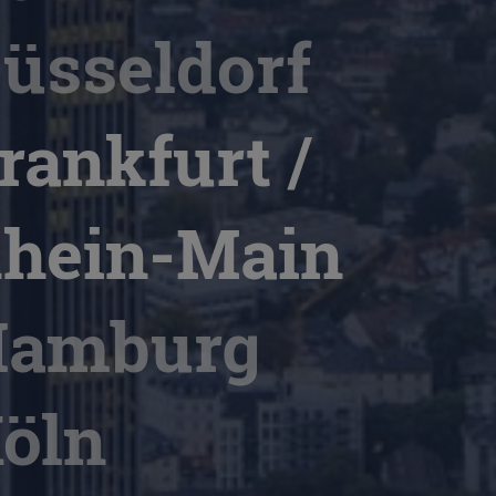
üsseldorf
rankfurt /
hein-Main
amburg
öln