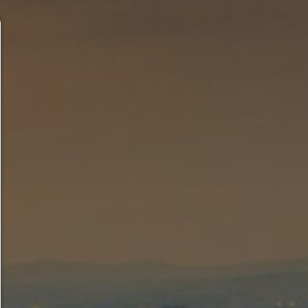
Consent Manager
HILFE
Um fortfahren zu können,müssen Sie eine Cook
Auswahl treffen. Nachfolgend erhalten Sie ein
Erläuterung der verschiedenen Optionen und ih
Bedeutung.
Alles zulassen:
Jedes Cookie wie z.B. Tracking- und Analytische-Co
sowie Drittanbieter-Inhalte.
Auswahl erlauben:
Es werden nur Drittanbieter-Inhalte oder die Coo
Arten zugelassen die Sie in den Checkboxen ange
haben.