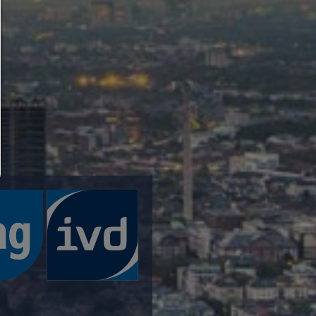
Nur notwendiges zulassen:
Es werden nur die technisch notwendigen Cook
zugelassen und keine Drittanbieter-Inhalte.
Sie können Ihre Cookie-Einstellung jederzeit hier ä
Cookie-Details
|
Datenschutz
|
Impressum
zurück