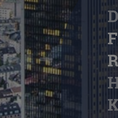
D
F
R
H
K